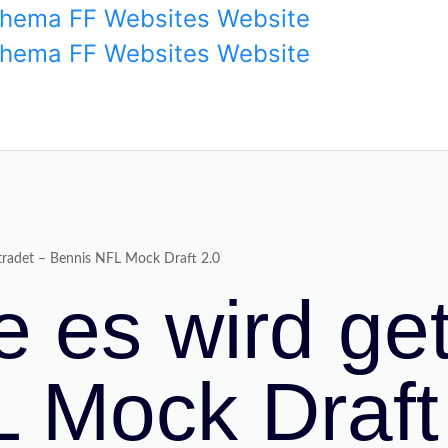
tradet – Bennis NFL Mock Draft 2.0
 es wird get
 Mock Draft