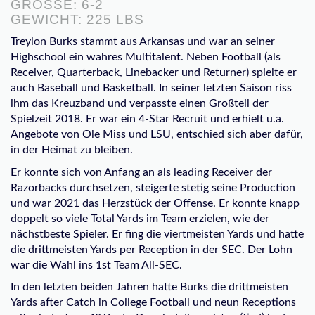
GRÖSSE: 6-2
GEWICHT: 225 LBS
Treylon Burks stammt aus Arkansas und war an seiner
Highschool ein wahres Multitalent. Neben Football (als
Receiver, Quarterback, Linebacker und Returner) spielte er
auch Baseball und Basketball. In seiner letzten Saison riss
ihm das Kreuzband und verpasste einen Großteil der
Spielzeit 2018. Er war ein 4-Star Recruit und erhielt u.a.
Angebote von Ole Miss und LSU, entschied sich aber dafür,
in der Heimat zu bleiben.
Er konnte sich von Anfang an als leading Receiver der
Razorbacks durchsetzen, steigerte stetig seine Production
und war 2021 das Herzstück der Offense. Er konnte knapp
doppelt so viele Total Yards im Team erzielen, wie der
nächstbeste Spieler. Er fing die viertmeisten Yards und hatte
die drittmeisten Yards per Reception in der SEC. Der Lohn
war die Wahl ins 1st Team All-SEC.
In den letzten beiden Jahren hatte Burks die drittmeisten
Yards after Catch in College Football und neun Receptions